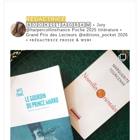
REDACTRICE
🄱🄾🄾🄺🅂🅃🄰🄶🅁🄰🄼 ⭑ Jury
@harpercollinsfrance Poche 2025 littérature ⭑
Grand Prix des Lecteurs @editions_pocket 2026
⭑
•ꭱꭼ́ꭰꭺꮯꭲꭱꮖꮯꭼ ꮲꭱꭼꮪꮪꭼ & ꮃꭼᏼ•