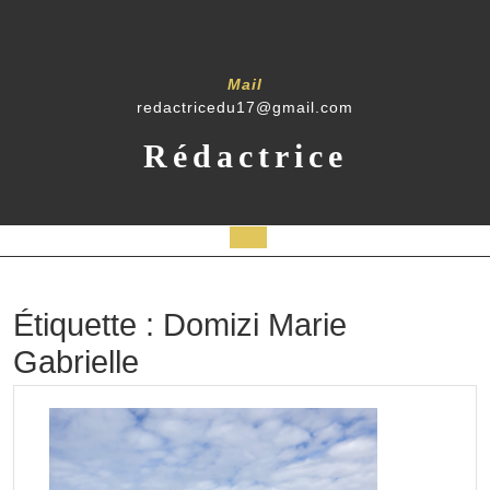
Skip
to
content
Mail
redactricedu17@gmail.com
Rédactrice
Open
Button
Étiquette :
Domizi Marie
Gabrielle