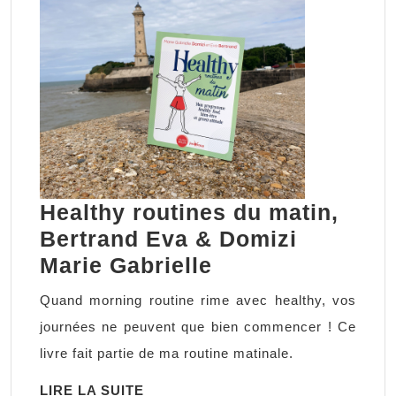
Healthy routines du matin,
Bertrand Eva & Domizi
Healthy
Marie Gabrielle
routines
Quand morning routine rime avec healthy, vos
du
journées ne peuvent que bien commencer ! Ce
matin,
livre fait partie de ma routine matinale.
Bertrand
LIRE
LIRE LA SUITE