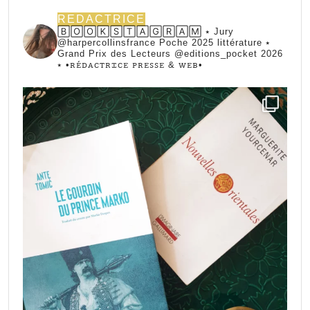
REDACTRICE
🄱🄾🄾🄺🅂🅃🄰🄶🅁🄰🄼 ⭑ Jury
@harpercollinsfrance Poche 2025 littérature ⭑
Grand Prix des Lecteurs @editions_pocket 2026
⭑
•ꭱꭼ́ꭰꭺꮯꭲꭱꮖꮯꭼ ꮲꭱꭼꮪꮪꭼ & ꮃꭼᏼ•