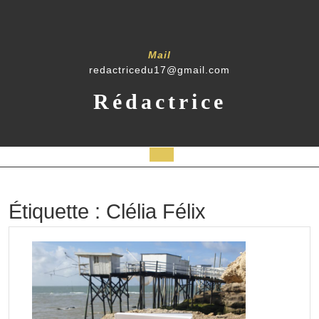
Skip
to
content
Mail
redactricedu17@gmail.com
Rédactrice
Open
Button
Étiquette :
Clélia Félix