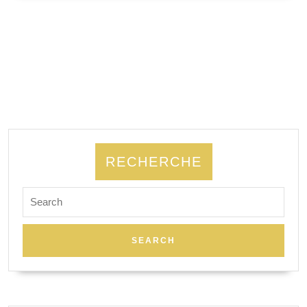
SUITE
invisibles,
Clélia
Félix
RECHERCHE
Search
for: