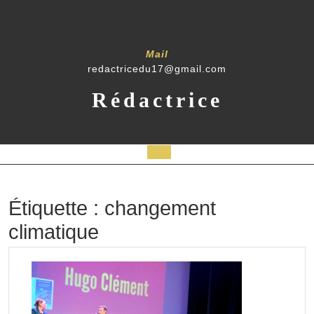
Skip
to
content
Mail
redactricedu17@gmail.com
Rédactrice
Open
Button
Étiquette :
changement
climatique