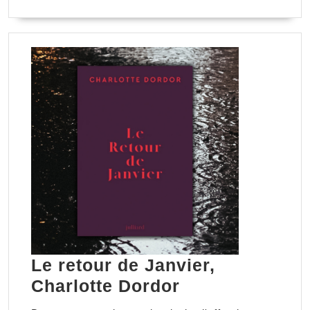
LA
SUITE
Le retour de Janvier,
Le
Charlotte Dordor
retour