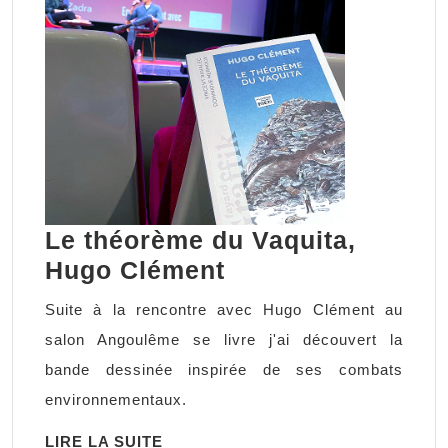
Le théorème du Vaquita,
Le
Hugo Clément
théorème
Suite à la rencontre avec Hugo Clément au
du
salon Angoulême se livre j'ai découvert la
Vaquita,
bande dessinée inspirée de ses combats
Hugo
environnementaux.
Clément
LIRE
LIRE LA SUITE