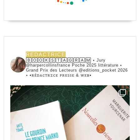
REDACTRICE
🄱🄾🄾🄺🅂🅃🄰🄶🅁🄰🄼 ⭑ Jury
@harpercollinsfrance Poche 2025 littérature ⭑
Grand Prix des Lecteurs @editions_pocket 2026
⭑
•ꭱꭼ́ꭰꭺꮯꭲꭱꮖꮯꭼ ꮲꭱꭼꮪꮪꭼ & ꮃꭼᏼ•