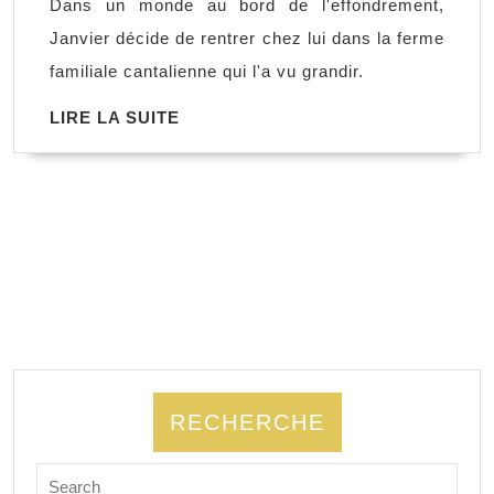
Dans un monde au bord de l'effondrement,
de
Janvier décide de rentrer chez lui dans la ferme
Janvier,
familiale cantalienne qui l'a vu grandir.
Charlotte
LIRE
LIRE LA SUITE
Dordor
LA
SUITE
RECHERCHE
Search