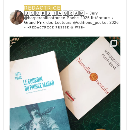
REDACTRICE
🄱🄾🄾🄺🅂🅃🄰🄶🅁🄰🄼 ⭑ Jury
@harpercollinsfrance Poche 2025 littérature ⭑
Grand Prix des Lecteurs @editions_pocket 2026
⭑
•ꭱꭼ́ꭰꭺꮯꭲꭱꮖꮯꭼ ꮲꭱꭼꮪꮪꭼ & ꮃꭼᏼ•