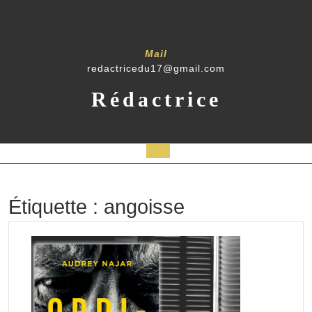
Skip
to
content
Mail
redactricedu17@gmail.com
Rédactrice
Open
Button
Étiquette :
angoisse