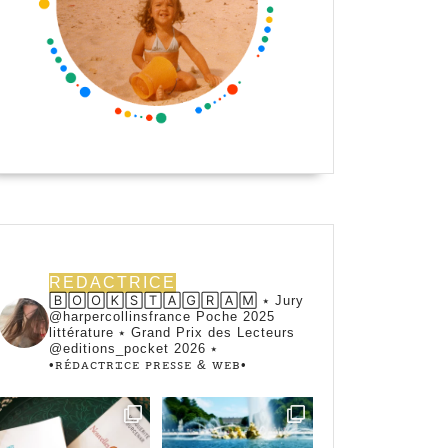
REDACTRICE
🄱🄾🄾🄺🅂🅃🄰🄶🅁🄰🄼 ⭑ Jury
@harpercollinsfrance Poche 2025
littérature ⭑ Grand Prix des Lecteurs
@editions_pocket 2026 ⭑
•ꭱꭼ́ꭰꭺꮯꭲꭱꮖꮯꭼ ꮲꭱꭼꮪꮪꭼ & ꮃꭼᏼ•