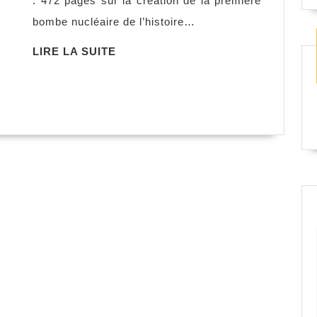
: 472 pages sur la création de la première
Bollée
bombe nucléaire de l’histoire…
&
Rodier
LIRE
LIRE LA SUITE
LA
SUITE