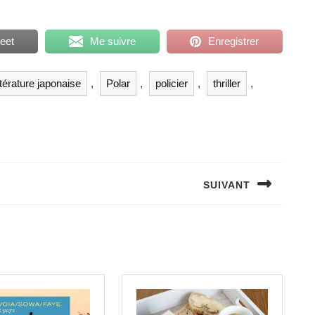
eet
Me suivre
Enregistrer
ittérature japonaise
,
Polar
,
policier
,
thriller
,
SUIVANT