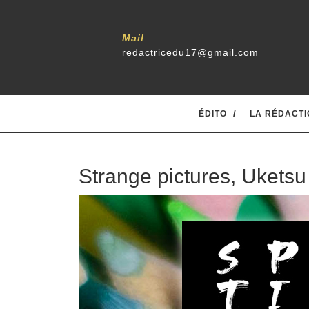
Mail
redactricedu17@gmail.com
ÉDITO
LA RÉDACTI
Strange pictures, Uketsu