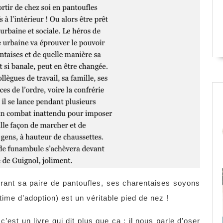
rant sa paire de pantoufles, ses charentaises soyons
time d’adoption) est un véritable pied de nez !
c’est un livre qui dit plus que ça : il nous parle d’oser