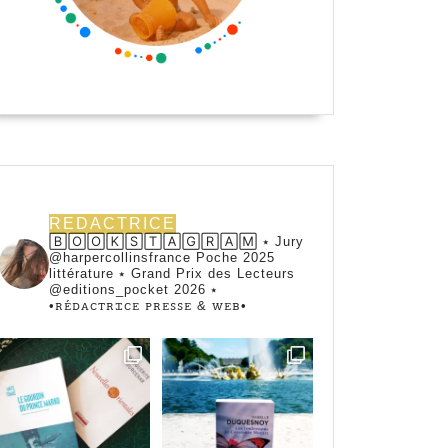
REDACTRICE
🄱🄾🄾🄺🅂🅃🄰🄶🅁🄰🄼 ⭑ Jury
@harpercollinsfrance Poche 2025
littérature ⭑ Grand Prix des Lecteurs
@editions_pocket 2026 ⭑
•ꭱꭼ́ꭰꭺꮯꭲꭱꮖꮯꭼ ꮲꭱꭼꮪꮪꭼ & ꮃꭼᏼ•