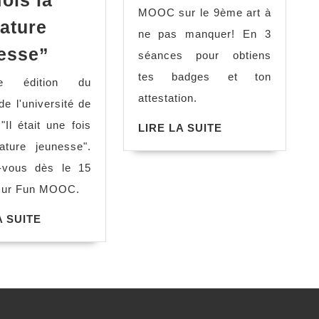
fois la
le
MOOC sur le 9ème art à
9ème
rature
ne pas manquer! En 3
art
MOOC
esse”
séances pour obtiens
!
“Il
tes badges et ton
le édition du
était
attestation.
 l'université de
une
"Il était une fois
LIRE
LIRE LA SUITE
fois
LA
érature jeunesse".
la
SUITE
-vous dès le 15
littérature
 sur Fun MOOC.
jeunesse”
t
LIRE
A SUITE
LA
SUITE