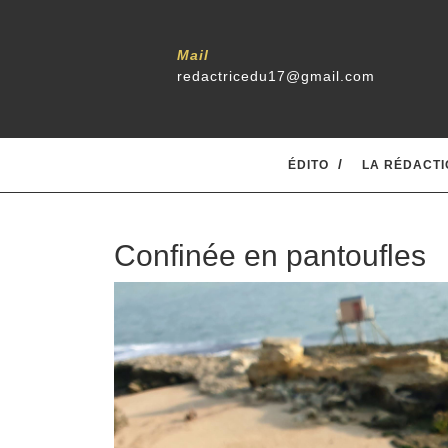
Skip
to
content
Mail
redactricedu17@gmail.com
ÉDITO
LA RÉDACTI
Confinée en pantoufles