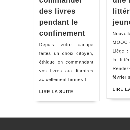
commander
une 
des livres
litté
pendant le
jeun
Où
confinement
Nouvel
commander
MOOC de
Depuis votre canapé
des
Liège : 
faites un choix citoyen,
livres
la litt
éthique en commandant
pendant
Rendez
vos livres aux libraires
le
février
actuellement fermés !
confinemen
LIRE L
LIRE
LIRE LA SUITE
LA
SUITE