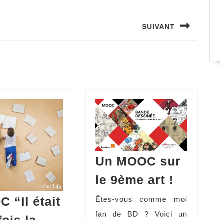
SUIVANT
Next
post:
Un MOOC sur
Un
le 9ème art !
MOOC
 “Il était
Êtes-vous comme moi
sur
fan de BD ? Voici un