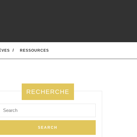
ÈVES
RESSOURCES
RECHERCHE
Search
for:
e