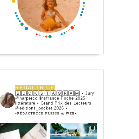
REDACTRICE
🄱🄾🄾🄺🅂🅃🄰🄶🅁🄰🄼 ⭑ Jury
@harpercollinsfrance Poche 2025
littérature ⭑ Grand Prix des Lecteurs
@editions_pocket 2026 ⭑
•ꭱꭼ́ꭰꭺꮯꭲꭱꮖꮯꭼ ꮲꭱꭼꮪꮪꭼ & ꮃꭼᏼ•