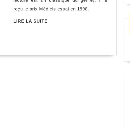
lecture est un classique du genre), il a
la
reçu le prix Médicis essai en 1998.
lecture
Albert
LIRE
LIRE LA SUITE
LA
Mangu
SUITE