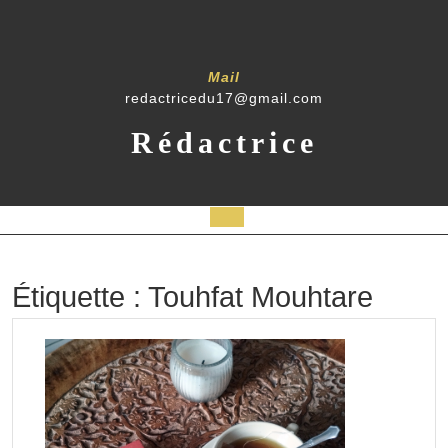
Skip
to
content
Mail
redactricedu17@gmail.com
Rédactrice
Open
Button
Étiquette :
Touhfat Mouhtare