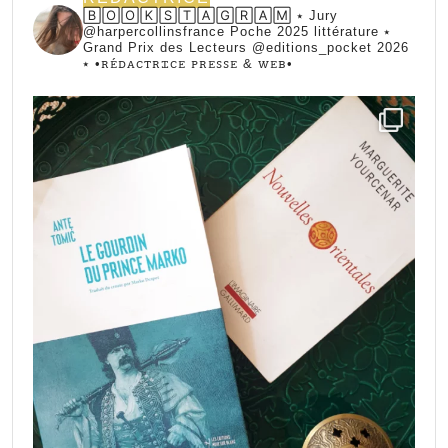
🄱🄾🄾🄺🅂🅃🄰🄶🅁🄰🄼 ⭑ Jury
@harpercollinsfrance Poche 2025 littérature ⭑
Grand Prix des Lecteurs @editions_pocket 2026
⭑
•ꭱꭼ́ꭰꭺꮯꭲꭱꮖꮯꭼ ꮲꭱꭼꮪꮪꭼ & ꮃꭼᏼ•