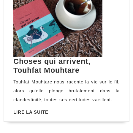
Choses qui arrivent,
Choses
Touhfat Mouhtare
qui
Touhfat Mouhtare nous raconte la vie sur le fil,
arrivent,
alors qu'elle plonge brutalement dans la
Touhfat
clandestinité, toutes ses certitudes vacillent.
Mouhtare
LIRE
LIRE LA SUITE
LA
SUITE