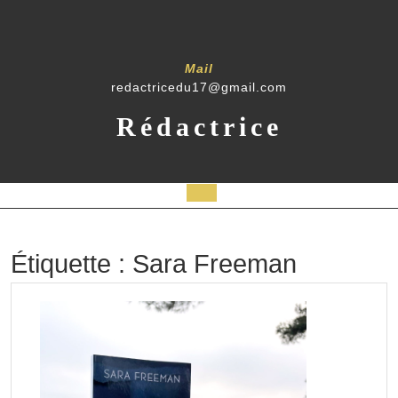
Skip
to
content
Mail
redactricedu17@gmail.com
Rédactrice
Open
Button
Étiquette :
Sara Freeman