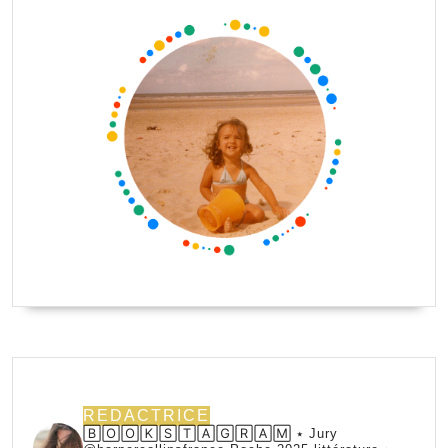
REDACTRICE
🄱🄾🄾🄺🅂🅃🄰🄶🅁🄰🄼 ⭑ Jury