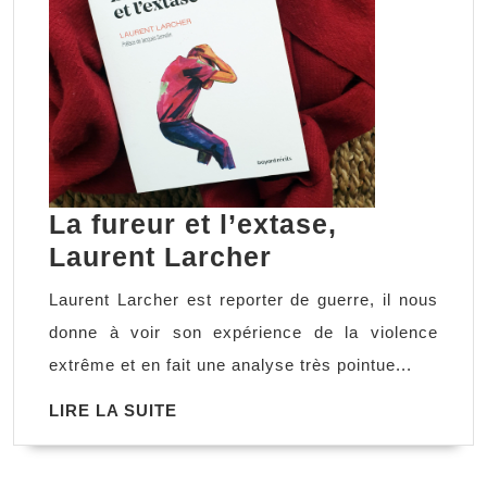
La fureur et l’extase,
La
Laurent Larcher
fureur
Laurent Larcher est reporter de guerre, il nous
et
donne à voir son expérience de la violence
l’extase,
extrême et en fait une analyse très pointue...
Laurent
LIRE
LIRE LA SUITE
Larcher
LA
SUITE