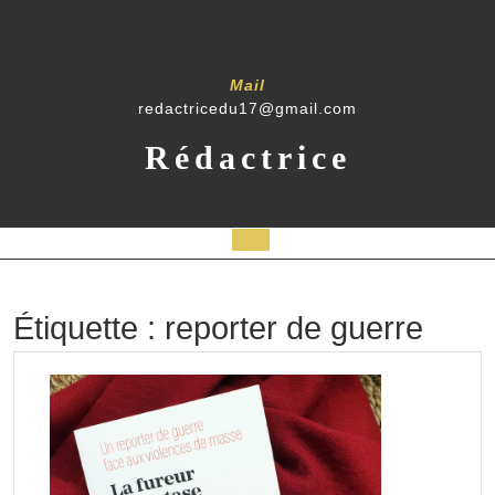
Skip
to
content
Mail
redactricedu17@gmail.com
Rédactrice
Open
Button
Étiquette :
reporter de guerre