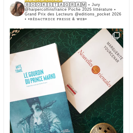
🄱🄾🄾🄺🅂🅃🄰🄶🅁🄰🄼 ⭑ Jury
@harpercollinsfrance Poche 2025 littérature ⭑
Grand Prix des Lecteurs @editions_pocket 2026
⭑
•ꭱꭼ́ꭰꭺꮯꭲꭱꮖꮯꭼ ꮲꭱꭼꮪꮪꭼ & ꮃꭼᏼ•