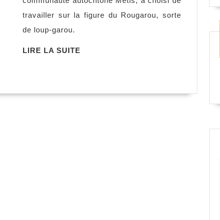
communauté autochtone Métis, a choisi de
du
travailler sur la figure du Rougarou, sorte
loup,
de loup-garou.
Cherie
Dimaline
LIRE
LIRE LA SUITE
LA
SUITE