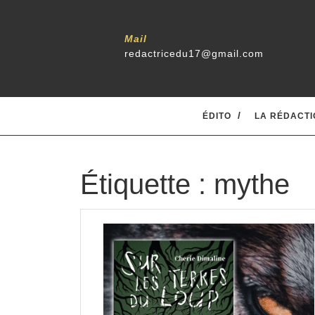
Skip
to
content
Mail
redactricedu17@gmail.com
ÉDITO
LA RÉDACTI
Étiquette :
mythe