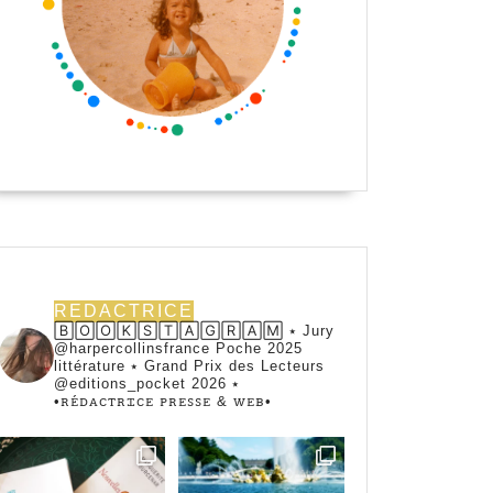
REDACTRICE
🄱🄾🄾🄺🅂🅃🄰🄶🅁🄰🄼 ⭑ Jury
@harpercollinsfrance Poche 2025
littérature ⭑ Grand Prix des Lecteurs
@editions_pocket 2026 ⭑
•ꭱꭼ́ꭰꭺꮯꭲꭱꮖꮯꭼ ꮲꭱꭼꮪꮪꭼ & ꮃꭼᏼ•