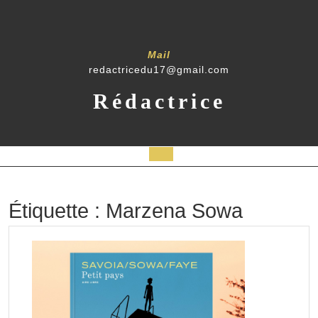
Skip
to
content
Mail
redactricedu17@gmail.com
Rédactrice
Open
Button
Étiquette :
Marzena Sowa