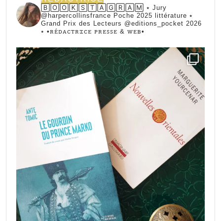
🄱🄾🄾🄺🅂🅃🄰🄶🅁🄰🄼 ⭑ Jury
@harpercollinsfrance Poche 2025 littérature ⭑
Grand Prix des Lecteurs @editions_pocket 2026
⭑
•ꭱꭼ́ꭰꭺꮯꭲꭱꮖꮯꭼ ꮲꭱꭼꮪꮪꭼ & ꮃꭼᏼ•