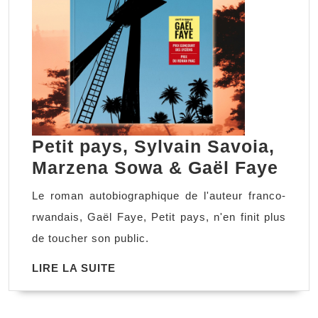
Petit pays, Sylvain Savoia,
Peti
Marzena Sowa & Gaël Faye
pays
Le roman autobiographique de l'auteur franco-
Sylv
rwandais, Gaël Faye, Petit pays, n'en finit plus
Savo
de toucher son public.
Mar
LIRE
LIRE LA SUITE
Sow
LA
&
SUITE
Gaë