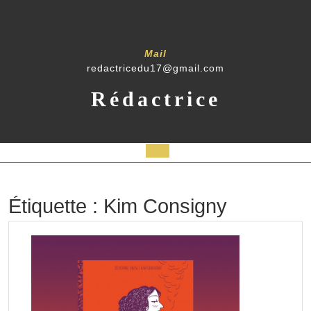
Skip
to
content
Mail
redactricedu17@gmail.com
Rédactrice
Open
Button
Étiquette :
Kim Consigny