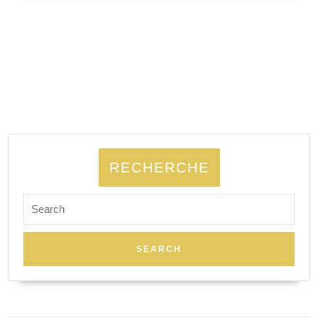
SUITE
Vidal
&
Kim
Consigny
RECHERCHE
Search
for: