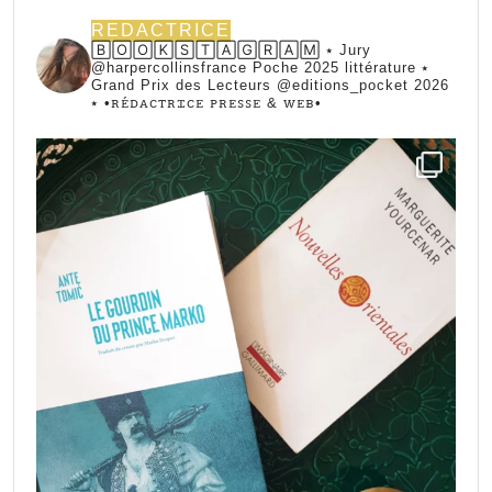
REDACTRICE
🄱🄾🄾🄺🅂🅃🄰🄶🅁🄰🄼 ⭑ Jury
@harpercollinsfrance Poche 2025 littérature ⭑
Grand Prix des Lecteurs @editions_pocket 2026
⭑
•ꭱꭼ́ꭰꭺꮯꭲꭱꮖꮯꭼ ꮲꭱꭼꮪꮪꭼ & ꮃꭼᏼ•