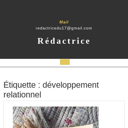
Skip
to
content
Mail
redactricedu17@gmail.com
Rédactrice
Open
Button
Étiquette :
développement
relationnel