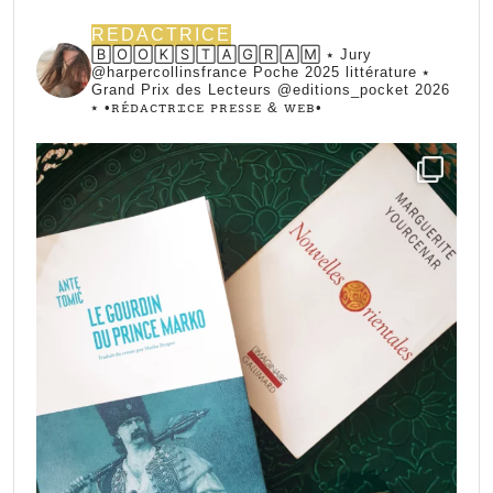
REDACTRICE
🄱🄾🄾🄺🅂🅃🄰🄶🅁🄰🄼 ⭑ Jury
@harpercollinsfrance Poche 2025 littérature ⭑
Grand Prix des Lecteurs @editions_pocket 2026
⭑
•ꭱꭼ́ꭰꭺꮯꭲꭱꮖꮯꭼ ꮲꭱꭼꮪꮪꭼ & ꮃꭼᏼ•