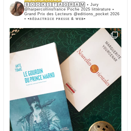
🄱🄾🄾🄺🅂🅃🄰🄶🅁🄰🄼 ⭑ Jury
@harpercollinsfrance Poche 2025 littérature ⭑
Grand Prix des Lecteurs @editions_pocket 2026
⭑
•ꭱꭼ́ꭰꭺꮯꭲꭱꮖꮯꭼ ꮲꭱꭼꮪꮪꭼ & ꮃꭼᏼ•