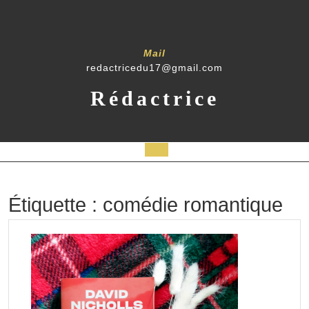
Skip
to
content
Mail
redactricedu17@gmail.com
Rédactrice
Open
Button
Étiquette :
comédie romantique