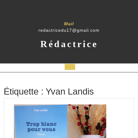
Skip
to
content
Mail
redactricedu17@gmail.com
Rédactrice
Open
Button
Étiquette :
Yvan Landis