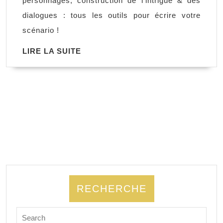
personnages, construction de l'intrigue & des
un
dialogues : tous les outils pour écrire votre
scénario,
scénario !
Yvan
LIRE
LIRE LA SUITE
Landis
LA
SUITE
RECHERCHE
Search
for: