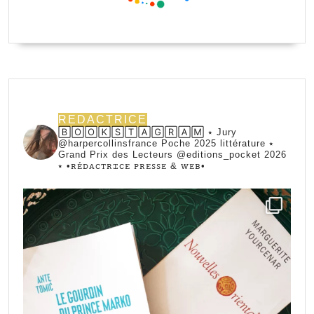
REDACTRICE
🄱🄾🄾🄺🅂🅃🄰🄶🅁🄰🄼 ⭑ Jury
@harpercollinsfrance Poche 2025 littérature ⭑
Grand Prix des Lecteurs @editions_pocket 2026
⭑
•ꭱꭼ́ꭰꭺꮯꭲꭱꮖꮯꭼ ꮲꭱꭼꮪꮪꭼ & ꮃꭼᏼ•