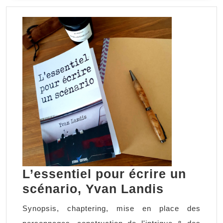
SUITE
L’essentiel pour écrire un
L’essenti
scénario, Yvan Landis
pour
Synopsis, chaptering, mise en place des
écrire