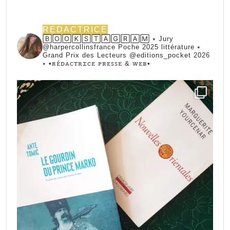
REDACTRICE
🄱🄾🄾🄺🅂🅃🄰🄶🅁🄰🄼 ⭑ Jury
@harpercollinsfrance Poche 2025 littérature ⭑
Grand Prix des Lecteurs @editions_pocket 2026
⭑
•ꭱꭼ́ꭰꭺꮯꭲꭱꮖꮯꭼ ꮲꭱꭼꮪꮪꭼ & ꮃꭼᏼ•