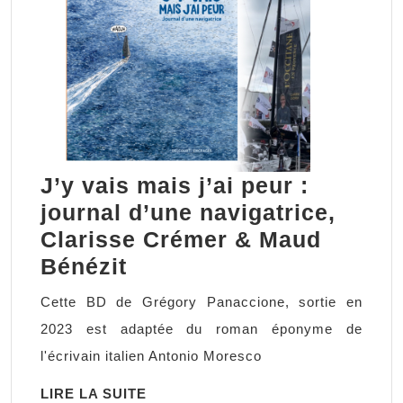
J’y vais mais j’ai peur :
journal d’une navigatrice,
Clarisse Crémer & Maud
J’y
Bénézit
vais
Cette BD de Grégory Panaccione, sortie en
mais
2023 est adaptée du roman éponyme de
j’ai
l'écrivain italien Antonio Moresco
peur
LIRE
LIRE LA SUITE
: