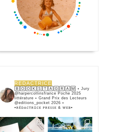
REDACTRICE
🄱🄾🄾🄺🅂🅃🄰🄶🅁🄰🄼 ⭑ Jury
@harpercollinsfrance Poche 2025
littérature ⭑ Grand Prix des Lecteurs
@editions_pocket 2026 ⭑
•ꭱꭼ́ꭰꭺꮯꭲꭱꮖꮯꭼ ꮲꭱꭼꮪꮪꭼ & ꮃꭼᏼ•