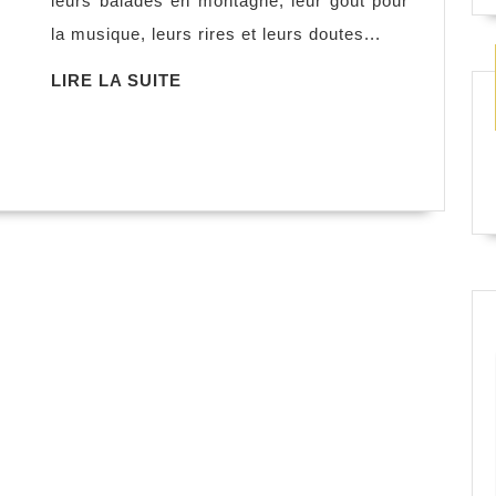
leurs balades en montagne, leur goût pour
Tillie
la musique, leurs rires et leurs doutes...
Walden
LIRE
LIRE LA SUITE
LA
SUITE