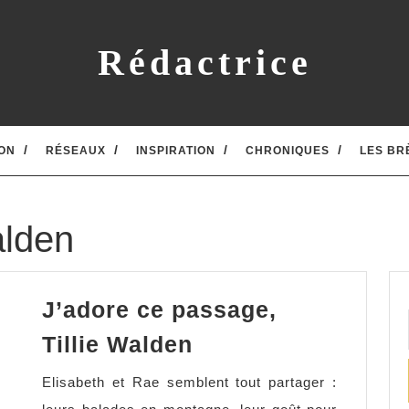
Rédactrice
ON
RÉSEAUX
INSPIRATION
CHRONIQUES
LES BR
alden
J’adore ce passage,
J’adore
Tillie Walden
ce
Elisabeth et Rae semblent tout partager :
passage,