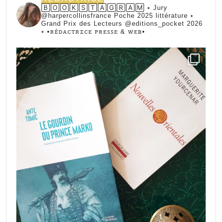
🄱🄾🄾🄺🅂🅃🄰🄶🅁🄰🄼 ⭑ Jury
@harpercollinsfrance Poche 2025 littérature ⭑
Grand Prix des Lecteurs @editions_pocket 2026
⭑
•ꭱꭼ́ꭰꭺꮯꭲꭱꮖꮯꭼ ꮲꭱꭼꮪꮪꭼ & ꮃꭼᏼ•