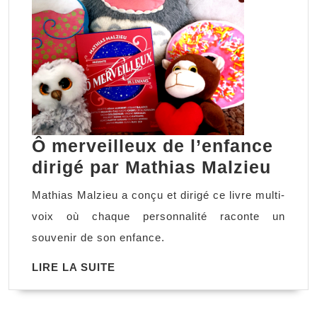
Ô merveilleux de l’enfance
Ô
dirigé par Mathias Malzieu
merv
Mathias Malzieu a conçu et dirigé ce livre multi-
de
voix où chaque personnalité raconte un
l’enf
souvenir de son enfance.
dirig
LIRE
LIRE LA SUITE
par
LA
Math
SUITE
Malz