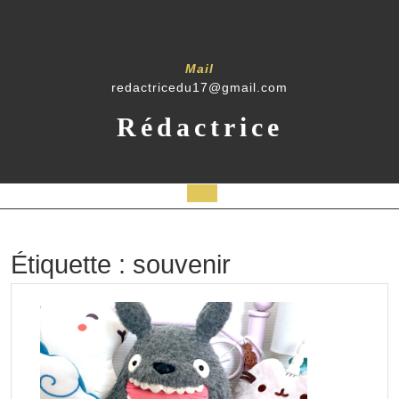
Skip
to
content
Mail
redactricedu17@gmail.com
Rédactrice
Open
Button
Étiquette :
souvenir