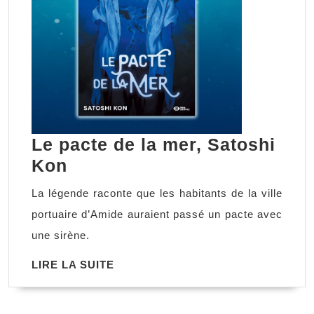
Le pacte de la mer, Satoshi
Le
Kon
pacte
La légende raconte que les habitants de la ville
de
portuaire d’Amide auraient passé un pacte avec
la
une sirène.
mer,
LIRE
LIRE LA SUITE
Satoshi
LA
Kon
SUITE