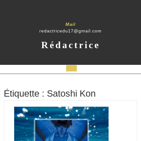
Skip
to
content
Mail
redactricedu17@gmail.com
Rédactrice
Open
Button
Étiquette :
Satoshi Kon