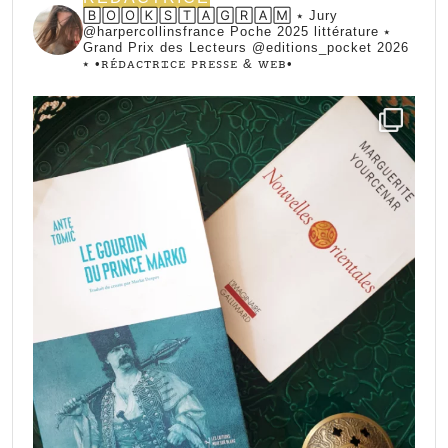
🄱🄾🄾🄺🅂🅃🄰🄶🅁🄰🄼 ⭑ Jury
@harpercollinsfrance Poche 2025 littérature ⭑
Grand Prix des Lecteurs @editions_pocket 2026
⭑
•ꭱꭼ́ꭰꭺꮯꭲꭱꮖꮯꭼ ꮲꭱꭼꮪꮪꭼ & ꮃꭼᏼ•