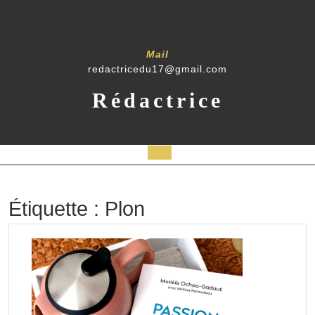
Skip
to
content
Mail
redactricedu17@gmail.com
Rédactrice
Open
Button
Étiquette :
Plon