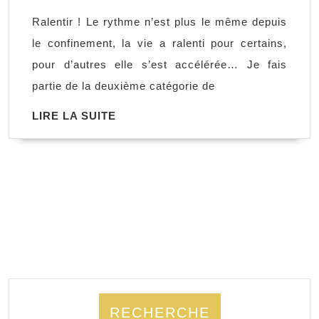
!
Ralentir ! Le rythme n’est plus le même depuis
Les
le confinement, la vie a ralenti pour certains,
nouvelles
pour d’autres elle s’est accélérée… Je fais
tyrannies
partie de la deuxième catégorie de
de
LIRE
LIRE LA SUITE
l’immédiat,
LA
Jonathan
SUITE
Curiel
RECHERCHE