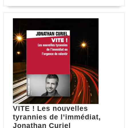
LA
une
SUITE
histoire
secrète
VITE ! Les nouvelles
tyrannies de l’immédiat,
VITE
Jonathan Curiel