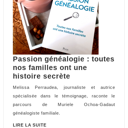
Passion généalogie : toutes
nos familles ont une
Passion
histoire secrète
généalogie
Melissa Perraudea, journaliste et autrice
:
spécialisée dans le témoignage, raconte le
toutes
parcours de Muriele Ochoa-Gadaut
nos
généalogiste familiale.
familles
LIRE
LIRE LA SUITE
ont