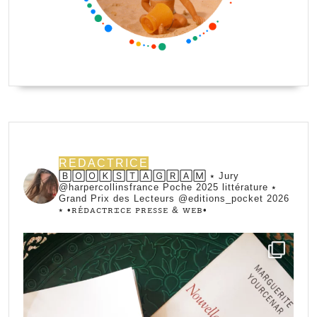
REDACTRICE
🄱🄾🄾🄺🅂🅃🄰🄶🅁🄰🄼 ⭑ Jury
@harpercollinsfrance Poche 2025 littérature ⭑
Grand Prix des Lecteurs @editions_pocket 2026
⭑
•ꭱꭼ́ꭰꭺꮯꭲꭱꮖꮯꭼ ꮲꭱꭼꮪꮪꭼ & ꮃꭼᏼ•