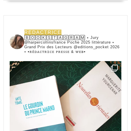
REDACTRICE
🄱🄾🄾🄺🅂🅃🄰🄶🅁🄰🄼 ⭑ Jury
@harpercollinsfrance Poche 2025 littérature ⭑
Grand Prix des Lecteurs @editions_pocket 2026
⭑
•ꭱꭼ́ꭰꭺꮯꭲꭱꮖꮯꭼ ꮲꭱꭼꮪꮪꭼ & ꮃꭼᏼ•