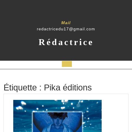
Skip
to
content
Mail
redactricedu17@gmail.com
Rédactrice
Open
Button
Étiquette :
Pika éditions