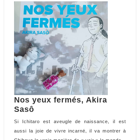
Nos yeux fermés, Akira
Nos
Sasô
yeux
Si Ichitaro est aveugle de naissance, il est
fermés,
aussi la joie de vivre incarné, il va montrer à
Akira