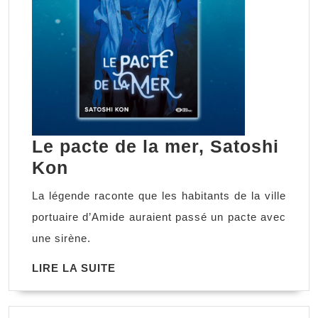
Le pacte de la mer, Satoshi
Le
Kon
pacte
La légende raconte que les habitants de la ville
de
portuaire d’Amide auraient passé un pacte avec
la
une sirène.
mer,
LIRE
LIRE LA SUITE
Satoshi
LA
Kon
SUITE