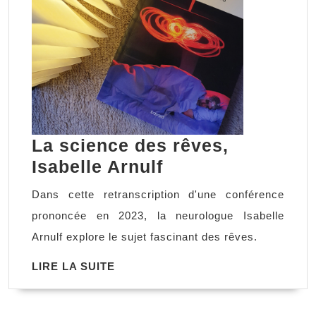
La science des rêves,
La
Isabelle Arnulf
science
Dans cette retranscription d'une conférence
des
prononcée en 2023, la neurologue Isabelle
rêves,
Arnulf explore le sujet fascinant des rêves.
Isabelle
LIRE
LIRE LA SUITE
Arnulf
LA
SUITE