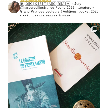
🄱🄾🄾🄺🅂🅃🄰🄶🅁🄰🄼 ⭑ Jury
@harpercollinsfrance Poche 2025 littérature ⭑
Grand Prix des Lecteurs @editions_pocket 2026
⭑
•ꭱꭼ́ꭰꭺꮯꭲꭱꮖꮯꭼ ꮲꭱꭼꮪꮪꭼ & ꮃꭼᏼ•