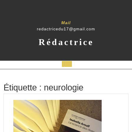
Skip
to
content
Mail
redactricedu17@gmail.com
Rédactrice
Open
Button
Étiquette :
neurologie