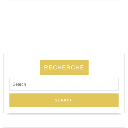
SUITE
la
secon
guerr
mondi
RECHERCHE
Search
for: