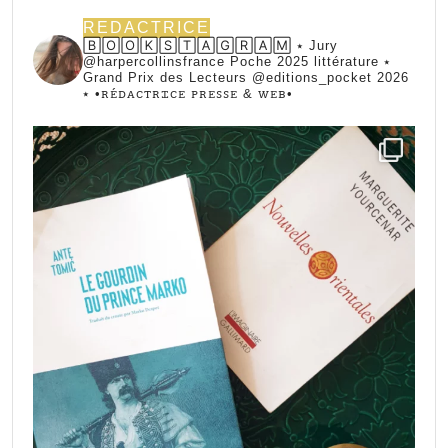
REDACTRICE
🄱🄾🄾🄺🅂🅃🄰🄶🅁🄰🄼 ⭑ Jury
@harpercollinsfrance Poche 2025 littérature ⭑
Grand Prix des Lecteurs @editions_pocket 2026
⭑
•ꭱꭼ́ꭰꭺꮯꭲꭱꮖꮯꭼ ꮲꭱꭼꮪꮪꭼ & ꮃꭼᏼ•