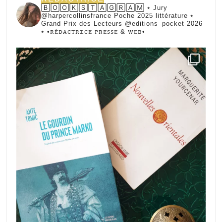
🄱🄾🄾🄺🅂🅃🄰🄶🅁🄰🄼 ⭑ Jury
@harpercollinsfrance Poche 2025 littérature ⭑
Grand Prix des Lecteurs @editions_pocket 2026
⭑
•ꭱꭼ́ꭰꭺꮯꭲꭱꮖꮯꭼ ꮲꭱꭼꮪꮪꭼ & ꮃꭼᏼ•