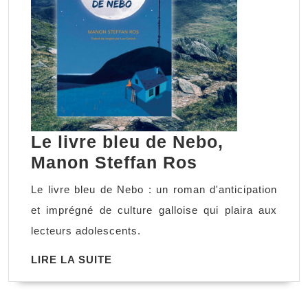
Le livre bleu de Nebo,
Le
Manon Steffan Ros
livre
Le livre bleu de Nebo : un roman d'anticipation
bleu
et imprégné de culture galloise qui plaira aux
de
lecteurs adolescents.
Nebo,
LIRE
LIRE LA SUITE
Manon
LA
Steffan
SUITE
Ros