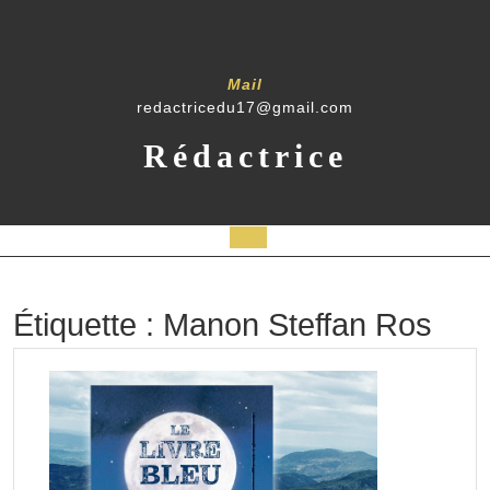
Skip
to
content
Mail
redactricedu17@gmail.com
Rédactrice
Open
Button
Étiquette :
Manon Steffan Ros