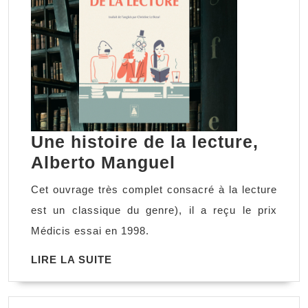
Une histoire de la lecture,
Une
Alberto Manguel
histoire
Cet ouvrage très complet consacré à la lecture
de
est un classique du genre), il a reçu le prix
la
Médicis essai en 1998.
lecture,
LIRE
LIRE LA SUITE
Alberto
LA
Manguel
SUITE