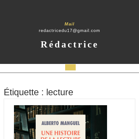
Skip
to
content
Mail
redactricedu17@gmail.com
Rédactrice
Open
Button
Étiquette :
lecture