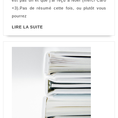
est pas un et que j’ai reçu à Noël (merci Caro
de
<3).Pas de résumé cette fois, ou plutôt vous
mes
pourrez
livres,
LIRE
LIRE LA SUITE
Tatiana
LA
Lenté
SUITE
&
Héloïse
Goy