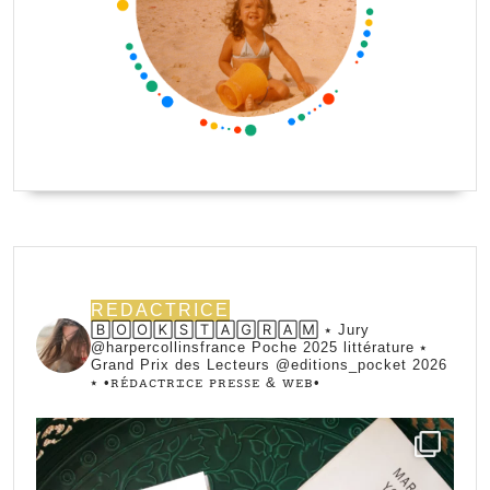
REDACTRICE
🄱🄾🄾🄺🅂🅃🄰🄶🅁🄰🄼 ⭑ Jury
@harpercollinsfrance Poche 2025 littérature ⭑
Grand Prix des Lecteurs @editions_pocket 2026
⭑
•ꭱꭼ́ꭰꭺꮯꭲꭱꮖꮯꭼ ꮲꭱꭼꮪꮪꭼ & ꮃꭼᏼ•