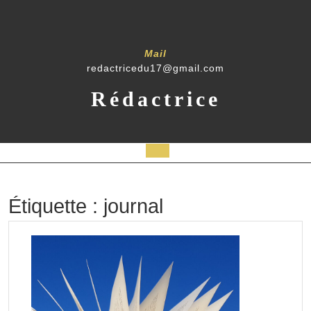
Skip
to
content
Mail
redactricedu17@gmail.com
Rédactrice
Open
Button
Étiquette :
journal