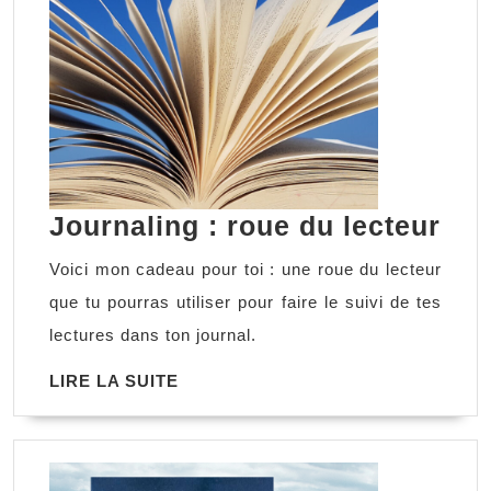
Jou
Journaling : roue du lecteur
:
Voici mon cadeau pour toi : une roue du lecteur
rou
que tu pourras utiliser pour faire le suivi de tes
du
lectures dans ton journal.
lec
LIRE
LIRE LA SUITE
LA
SUITE