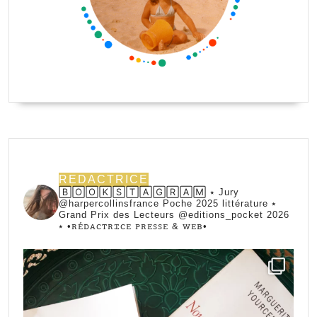
REDACTRICE
🄱🄾🄾🄺🅂🅃🄰🄶🅁🄰🄼 ⭑ Jury
@harpercollinsfrance Poche 2025 littérature ⭑
Grand Prix des Lecteurs @editions_pocket 2026
⭑
•ꭱꭼ́ꭰꭺꮯꭲꭱꮖꮯꭼ ꮲꭱꭼꮪꮪꭼ & ꮃꭼᏼ•