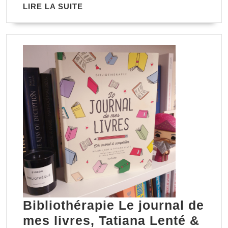
LIRE
LIRE LA SUITE
Manon
LA
Steffan
SUITE
Ros
Bibliothérapie Le journal de
mes livres, Tatiana Lenté &