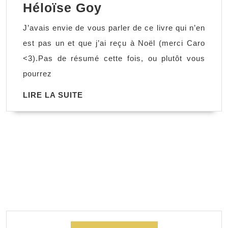
Bibliothérapie
Héloïse Goy
Le
J’avais envie de vous parler de ce livre qui n’en
journal
est pas un et que j’ai reçu à Noël (merci Caro
de
<3).Pas de résumé cette fois, ou plutôt vous
mes
pourrez
livres,
LIRE
LIRE LA SUITE
Tatiana
LA
Lenté
SUITE
&
Héloïse
Goy