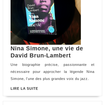
Nina Simone, une vie de
Nina
David Brun-Lambert
Simone,
Une biographie précise, passionnante et
une
nécessaire pour approcher la légende Nina
vie
Simone, l'une des plus grandes voix du jazz.
de
LIRE
LIRE LA SUITE
David
LA
Brun-
SUITE
Lambert