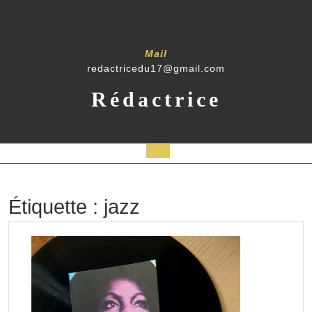
Skip
to
content
Mail
redactricedu17@gmail.com
Rédactrice
Open
Button
Étiquette :
jazz