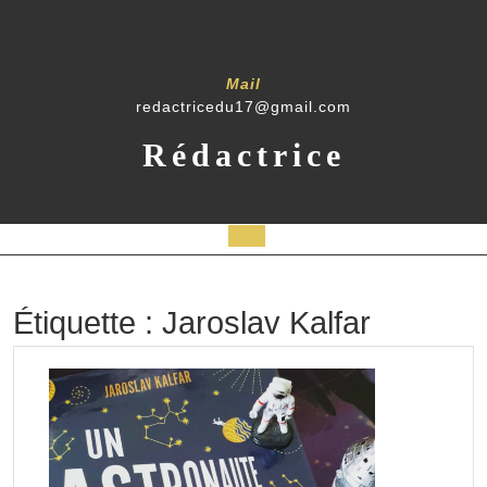
Skip
to
content
Mail
redactricedu17@gmail.com
Rédactrice
Open
Button
Étiquette :
Jaroslav Kalfar