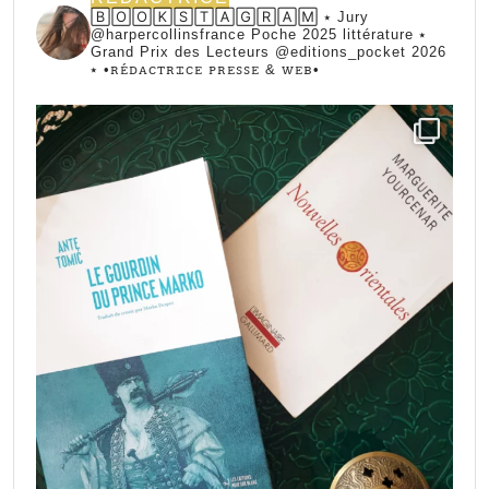
🄱🄾🄾🄺🅂🅃🄰🄶🅁🄰🄼 ⭑ Jury
@harpercollinsfrance Poche 2025 littérature ⭑
Grand Prix des Lecteurs @editions_pocket 2026
⭑
•ꭱꭼ́ꭰꭺꮯꭲꭱꮖꮯꭼ ꮲꭱꭼꮪꮪꭼ & ꮃꭼᏼ•