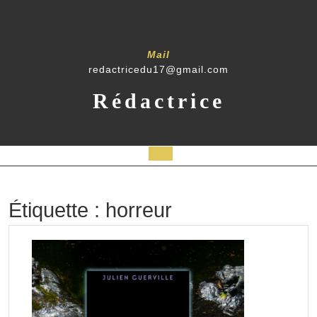
Skip
to
content
Mail
redactricedu17@gmail.com
Rédactrice
Open
Button
Étiquette :
horreur