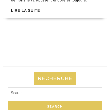
démons le tarabustent encore et toujours.
LIRE
LIRE LA SUITE
LA
SUITE
RECHERCHE
Search
for: