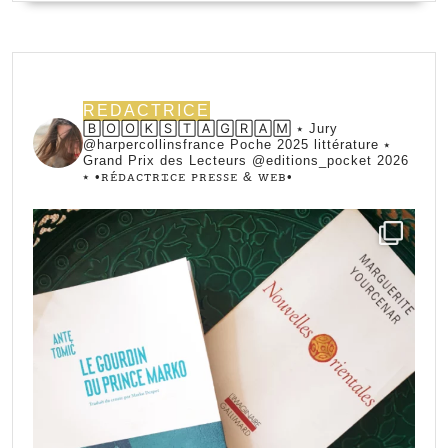
REDACTRICE
🄱🄾🄾🄺🅂🅃🄰🄶🅁🄰🄼 ⭑ Jury
@harpercollinsfrance Poche 2025 littérature ⭑
Grand Prix des Lecteurs @editions_pocket 2026
⭑
•ꭱꭼ́ꭰꭺꮯꭲꭱꮖꮯꭼ ꮲꭱꭼꮪꮪꭼ & ꮃꭼᏼ•