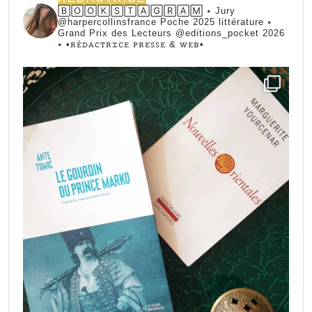
🄱🄾🄾🄺🅂🅃🄰🄶🅁🄰🄼 ⭑ Jury
@harpercollinsfrance Poche 2025 littérature ⭑
Grand Prix des Lecteurs @editions_pocket 2026
⭑
•ꭱꭼ́ꭰꭺꮯꭲꭱꮖꮯꭼ ꮲꭱꭼꮪꮪꭼ & ꮃꭼᏼ•