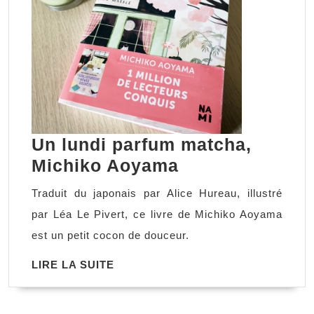
Un lundi parfum matcha,
Un
Michiko Aoyama
lundi
Traduit du japonais par Alice Hureau, illustré
parfum
par Léa Le Pivert, ce livre de Michiko Aoyama
matcha,
est un petit cocon de douceur.
Michiko
LIRE
LIRE LA SUITE
Aoyama
LA
SUITE