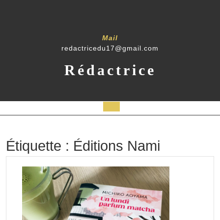
Skip
to
content
Mail
redactricedu17@gmail.com
Rédactrice
Open
Button
Étiquette :
Éditions Nami