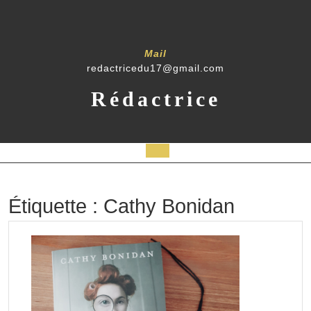
Skip
to
content
Mail
redactricedu17@gmail.com
Rédactrice
Open
Button
Étiquette :
Cathy Bonidan