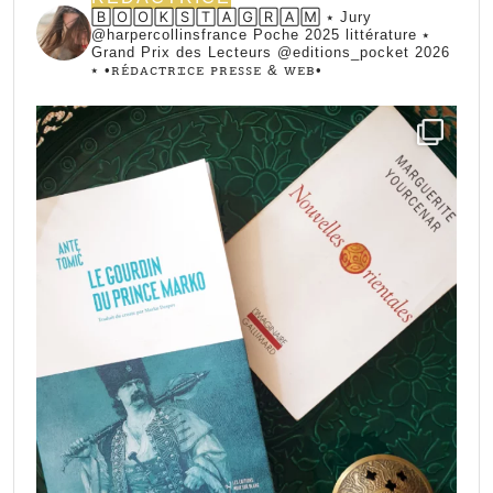
🄱🄾🄾🄺🅂🅃🄰🄶🅁🄰🄼 ⭑ Jury
@harpercollinsfrance Poche 2025 littérature ⭑
Grand Prix des Lecteurs @editions_pocket 2026
⭑
•ꭱꭼ́ꭰꭺꮯꭲꭱꮖꮯꭼ ꮲꭱꭼꮪꮪꭼ & ꮃꭼᏼ•