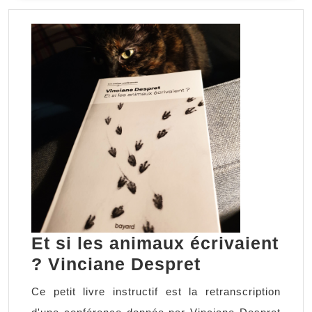
SUITE
Et si les animaux écrivaient
Et
? Vinciane Despret
si
Ce petit livre instructif est la retranscription
les