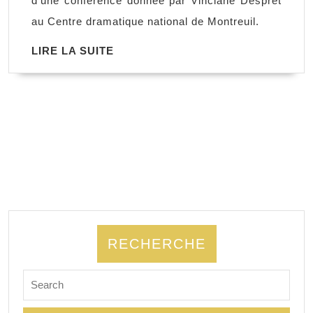
d'une conférence donnée par Vinciane Despret
animaux
au Centre dramatique national de Montreuil.
écrivaient
LIRE
LIRE LA SUITE
?
LA
Vinciane
SUITE
Despret
RECHERCHE
Search
for: