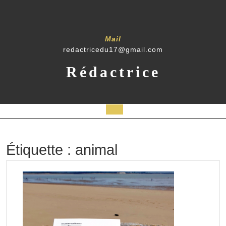
Skip
to
content
Mail
redactricedu17@gmail.com
Rédactrice
Open
Button
Étiquette :
animal