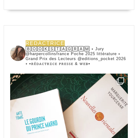
REDACTRICE
🄱🄾🄾🄺🅂🅃🄰🄶🅁🄰🄼 ⭑ Jury
@harpercollinsfrance Poche 2025 littérature ⭑
Grand Prix des Lecteurs @editions_pocket 2026
⭑
•ꭱꭼ́ꭰꭺꮯꭲꭱꮖꮯꭼ ꮲꭱꭼꮪꮪꭼ & ꮃꭼᏼ•