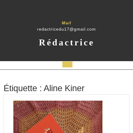
Skip
to
content
Mail
redactricedu17@gmail.com
Rédactrice
Open
Button
Étiquette :
Aline Kiner