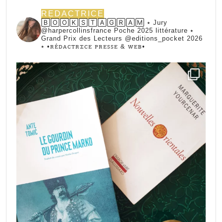
REDACTRICE
🄱🄾🄾🄺🅂🅃🄰🄶🅁🄰🄼 ⭑ Jury
@harpercollinsfrance Poche 2025 littérature ⭑
Grand Prix des Lecteurs @editions_pocket 2026
⭑
•ꭱꭼ́ꭰꭺꮯꭲꭱꮖꮯꭼ ꮲꭱꭼꮪꮪꭼ & ꮃꭼᏼ•