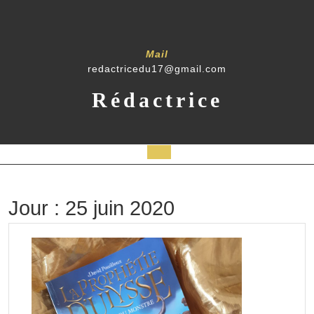
Skip
to
content
Mail
redactricedu17@gmail.com
Rédactrice
Open
Button
Jour :
25 juin 2020