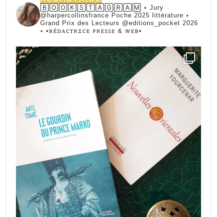
🄱🄾🄾🄺🅂🅃🄰🄶🅁🄰🄼 ⭑ Jury
@harpercollinsfrance Poche 2025 littérature ⭑
Grand Prix des Lecteurs @editions_pocket 2026
⭑
•ꭱꭼ́ꭰꭺꮯꭲꭱꮖꮯꭼ ꮲꭱꭼꮪꮪꭼ & ꮃꭼᏼ•