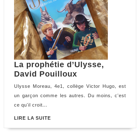
La prophétie d’Ulysse,
La
David Pouilloux
prophétie
Ulysse Moreau, 4e1, collège Victor Hugo, est
d’Ulysse,
un garçon comme les autres. Du moins, c'est
David
ce qu'il croit...
Pouilloux
LIRE
LIRE LA SUITE
LA
SUITE