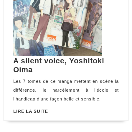
A silent voice, Yoshitoki
A
Oima
silent
Les 7 tomes de ce manga mettent en scène la
voice,
différence, le harcèlement à l’école et
Yoshitoki
l’handicap d’une façon belle et sensible.
Oima
LIRE
LIRE LA SUITE
LA
SUITE