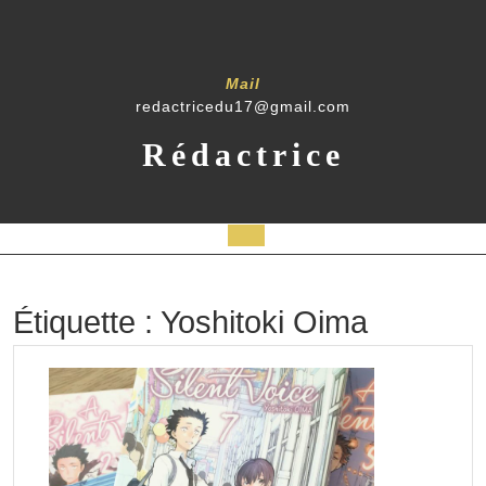
Skip
to
content
Mail
redactricedu17@gmail.com
Rédactrice
Open
Button
Étiquette :
Yoshitoki Oima