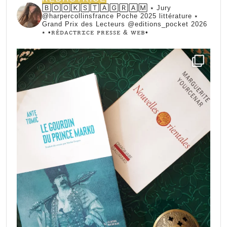
🄱🄾🄾🄺🅂🅃🄰🄶🅁🄰🄼 ⭑ Jury
@harpercollinsfrance Poche 2025 littérature ⭑
Grand Prix des Lecteurs @editions_pocket 2026
⭑
•ꭱꭼ́ꭰꭺꮯꭲꭱꮖꮯꭼ ꮲꭱꭼꮪꮪꭼ & ꮃꭼᏼ•