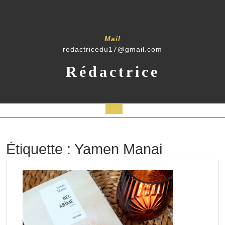
Skip
to
content
Mail
redactricedu17@gmail.com
Rédactrice
Open
Button
Étiquette :
Yamen Manai