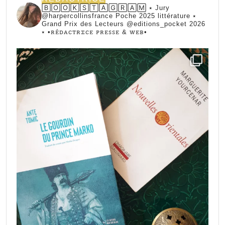
🄱🄾🄾🄺🅂🅃🄰🄶🅁🄰🄼 ⭑ Jury
@harpercollinsfrance Poche 2025 littérature ⭑
Grand Prix des Lecteurs @editions_pocket 2026
⭑
•ꭱꭼ́ꭰꭺꮯꭲꭱꮖꮯꭼ ꮲꭱꭼꮪꮪꭼ & ꮃꭼᏼ•