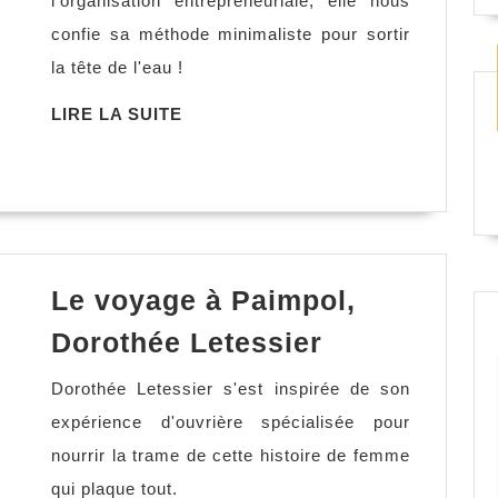
l'organisation entrepreneuriale, elle nous
do
confie sa méthode minimaliste pour sortir
list,
la tête de l'eau !
Claire
Vitoux
LIRE
LIRE LA SUITE
LA
SUITE
Le voyage à Paimpol,
Le
Dorothée Letessier
voyage
Dorothée Letessier s'est inspirée de son
à
expérience d'ouvrière spécialisée pour
Paimpol,
nourrir la trame de cette histoire de femme
Dorothée
qui plaque tout.