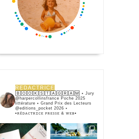
REDACTRICE
🄱🄾🄾🄺🅂🅃🄰🄶🅁🄰🄼 ⭑ Jury
@harpercollinsfrance Poche 2025
littérature ⭑ Grand Prix des Lecteurs
@editions_pocket 2026 ⭑
•ꭱꭼ́ꭰꭺꮯꭲꭱꮖꮯꭼ ꮲꭱꭼꮪꮪꭼ & ꮃꭼᏼ•