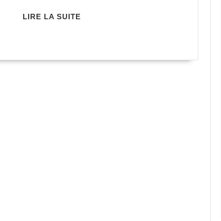
Letessier
LIRE
LIRE LA SUITE
LA
SUITE