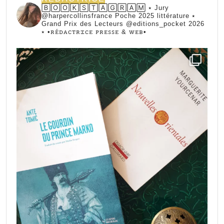
🄱🄾🄾🄺🅂🅃🄰🄶🅁🄰🄼 ⭑ Jury
@harpercollinsfrance Poche 2025 littérature ⭑
Grand Prix des Lecteurs @editions_pocket 2026
⭑
•ꭱꭼ́ꭰꭺꮯꭲꭱꮖꮯꭼ ꮲꭱꭼꮪꮪꭼ & ꮃꭼᏼ•