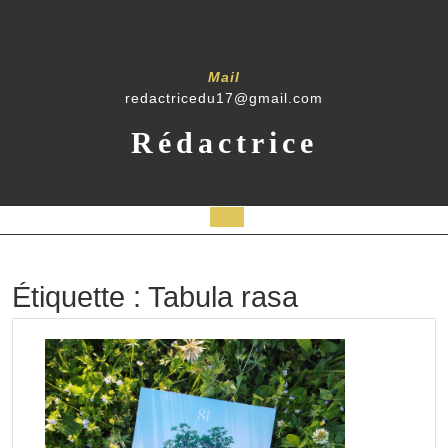
Skip
to
content
Mail
redactricedu17@gmail.com
Rédactrice
Open
Button
Étiquette :
Tabula rasa