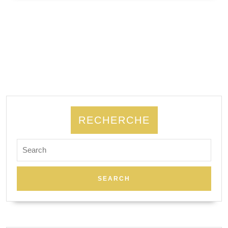
SUITE
Mangin
&
Stefano
Martino
RECHERCHE
Search
for: