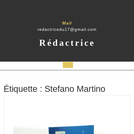
Skip
to
content
Mail
redactricedu17@gmail.com
Rédactrice
Open
Button
Étiquette :
Stefano Martino