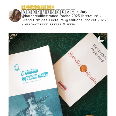
REDACTRICE
🄱🄾🄾🄺🅂🅃🄰🄶🅁🄰🄼 ⭑ Jury
@harpercollinsfrance Poche 2025 littérature ⭑
Grand Prix des Lecteurs @editions_pocket 2026
⭑
•ꭱꭼ́ꭰꭺꮯꭲꭱꮖꮯꭼ ꮲꭱꭼꮪꮪꭼ & ꮃꭼᏼ•