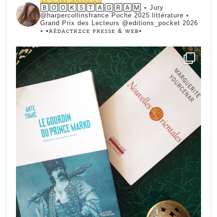
🄱🄾🄾🄺🅂🅃🄰🄶🅁🄰🄼 ⭑ Jury
@harpercollinsfrance Poche 2025 littérature ⭑
Grand Prix des Lecteurs @editions_pocket 2026
⭑
•ꭱꭼ́ꭰꭺꮯꭲꭱꮖꮯꭼ ꮲꭱꭼꮪꮪꭼ & ꮃꭼᏼ•