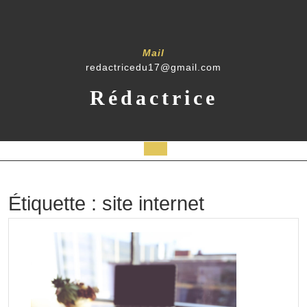
Skip
to
content
Mail
redactricedu17@gmail.com
Rédactrice
Open
Button
Étiquette :
site internet