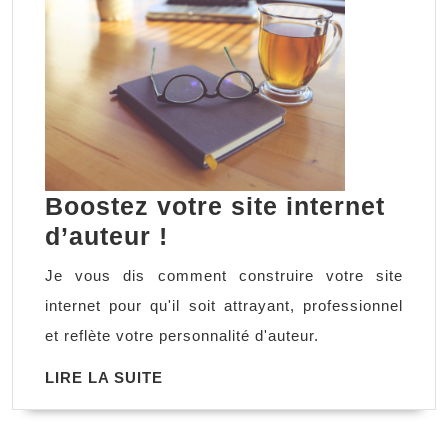
Boostez votre site internet
Boostez
d’auteur !
votre
Je vous dis comment construire votre site
site
internet pour qu'il soit attrayant, professionnel
internet
et reflète votre personnalité d'auteur.
d’auteur
LIRE
LIRE LA SUITE
!
LA
SUITE