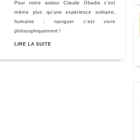
Pour notre auteur Claude Obadia c'est
du
même plus qu'une expérience solitaire,
grand
humaine : naviguer c'est vivre
large,
philosophiquement !
Claude
Obadia
LIRE
LIRE LA SUITE
LA
SUITE