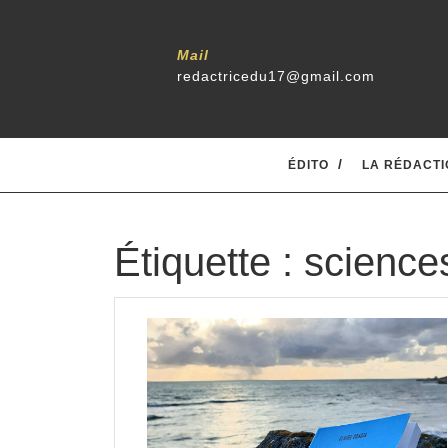
Skip
to
content
Mail
redactricedu17@gmail.com
ÉDITO
LA RÉDACTI
Étiquette :
science