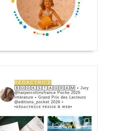
REDACTRICE
🄱🄾🄾🄺🅂🅃🄰🄶🅁🄰🄼 ⭑ Jury
@harpercollinsfrance Poche 2025
littérature ⭑ Grand Prix des Lecteurs
@editions_pocket 2026 ⭑
•ꭱꭼ́ꭰꭺꮯꭲꭱꮖꮯꭼ ꮲꭱꭼꮪꮪꭼ & ꮃꭼᏼ•