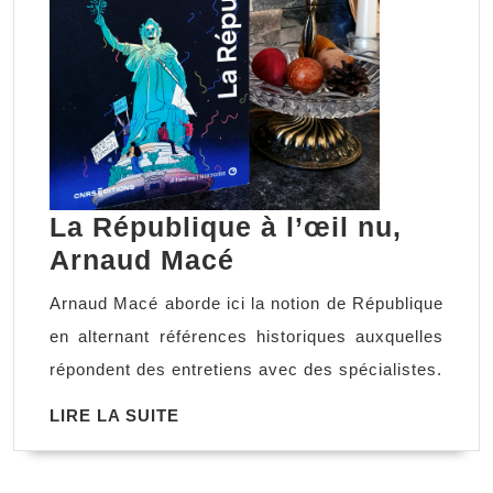
La République à l’œil nu,
La
Arnaud Macé
République
Arnaud Macé aborde ici la notion de République
à
en alternant références historiques auxquelles
l’œil
répondent des entretiens avec des spécialistes.
nu,
LIRE
LIRE LA SUITE
Arnaud
LA
Macé
SUITE