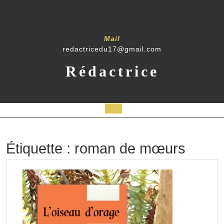
Skip
to
content
Mail
redactricedu17@gmail.com
Rédactrice
Open
Button
Étiquette :
roman de mœurs