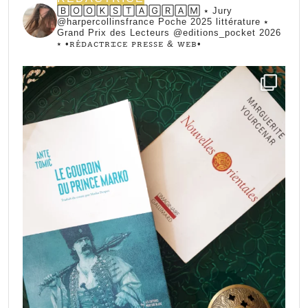
🄱🄾🄾🄺🅂🅃🄰🄶🅁🄰🄼 ⭑ Jury
@harpercollinsfrance Poche 2025 littérature ⭑
Grand Prix des Lecteurs @editions_pocket 2026
⭑
•ꭱꭼ́ꭰꭺꮯꭲꭱꮖꮯꭼ ꮲꭱꭼꮪꮪꭼ & ꮃꭼᏼ•