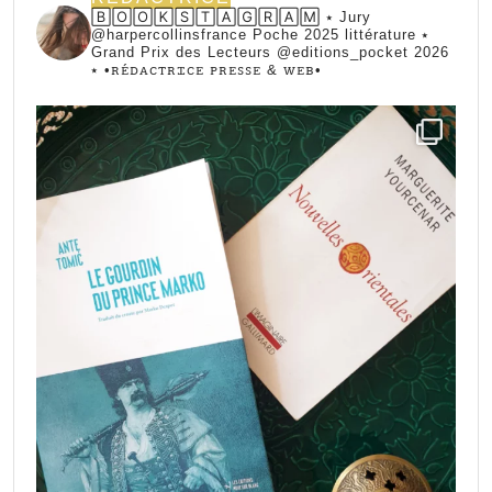
🄱🄾🄾🄺🅂🅃🄰🄶🅁🄰🄼 ⭑ Jury
@harpercollinsfrance Poche 2025 littérature ⭑
Grand Prix des Lecteurs @editions_pocket 2026
⭑
•ꭱꭼ́ꭰꭺꮯꭲꭱꮖꮯꭼ ꮲꭱꭼꮪꮪꭼ & ꮃꭼᏼ•