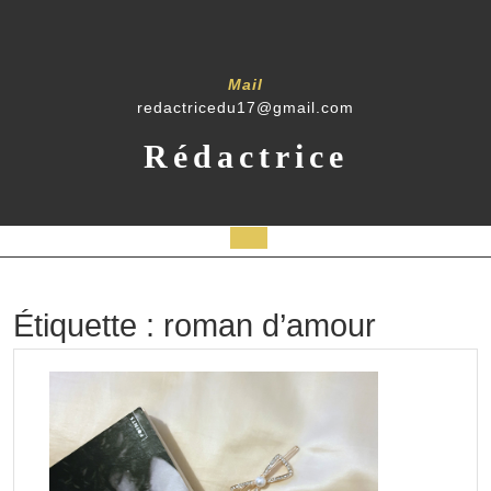
Skip
to
content
Mail
redactricedu17@gmail.com
Rédactrice
Open
Button
Étiquette :
roman d’amour