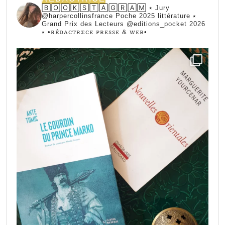
🄱🄾🄾🄺🅂🅃🄰🄶🅁🄰🄼 ⭑ Jury
@harpercollinsfrance Poche 2025 littérature ⭑
Grand Prix des Lecteurs @editions_pocket 2026
⭑
•ꭱꭼ́ꭰꭺꮯꭲꭱꮖꮯꭼ ꮲꭱꭼꮪꮪꭼ & ꮃꭼᏼ•