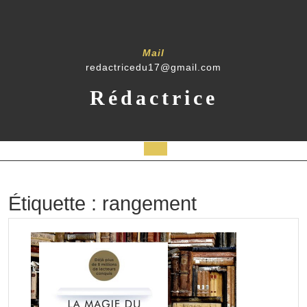
Skip
to
content
Mail
redactricedu17@gmail.com
Rédactrice
Open
Button
Étiquette :
rangement