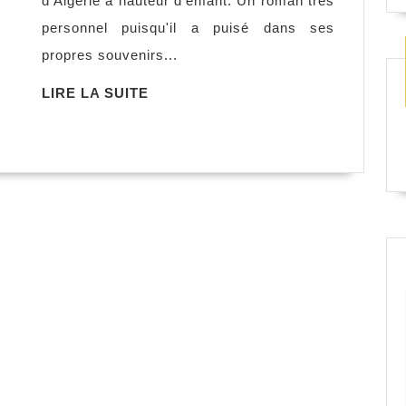
d'Algérie à hauteur d'enfant. Un roman très
Patrice
personnel puisqu'il a puisé dans ses
Guirao
propres souvenirs...
LIRE
LIRE LA SUITE
LA
SUITE