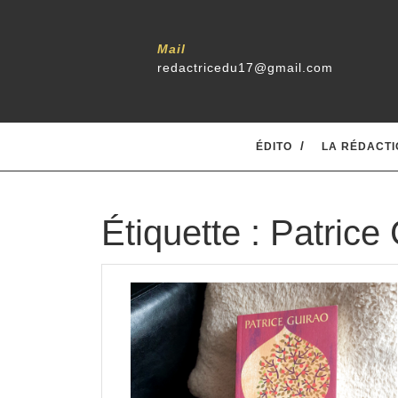
Skip
to
content
Mail
redactricedu17@gmail.com
ÉDITO
LA RÉDACTI
Étiquette :
Patrice