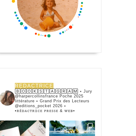
REDACTRICE
🄱🄾🄾🄺🅂🅃🄰🄶🅁🄰🄼 ⭑ Jury
@harpercollinsfrance Poche 2025
littérature ⭑ Grand Prix des Lecteurs
@editions_pocket 2026 ⭑
•ꭱꭼ́ꭰꭺꮯꭲꭱꮖꮯꭼ ꮲꭱꭼꮪꮪꭼ & ꮃꭼᏼ•