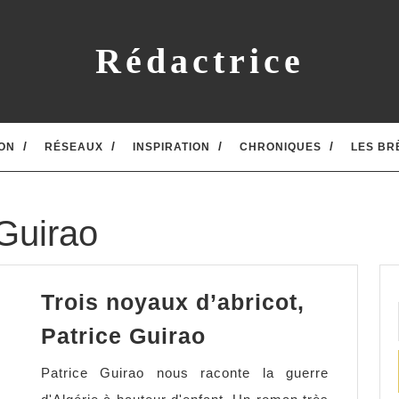
Rédactrice
ON
RÉSEAUX
INSPIRATION
CHRONIQUES
LES BR
 Guirao
Trois noyaux d’abricot,
Trois
Patrice Guirao
noyaux
Patrice Guirao nous raconte la guerre
d’abricot,