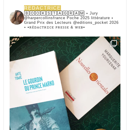
REDACTRICE
🄱🄾🄾🄺🅂🅃🄰🄶🅁🄰🄼 ⭑ Jury
@harpercollinsfrance Poche 2025 littérature ⭑
Grand Prix des Lecteurs @editions_pocket 2026
⭑
•ꭱꭼ́ꭰꭺꮯꭲꭱꮖꮯꭼ ꮲꭱꭼꮪꮪꭼ & ꮃꭼᏼ•