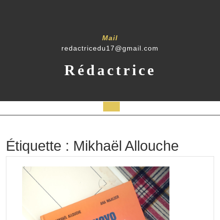
Skip
to
content
Mail
redactricedu17@gmail.com
Rédactrice
Open
Button
Étiquette :
Mikhaël Allouche