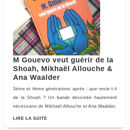
M Gouevo veut guérir de la
Shoah, Mikhaël Allouche &
M
Ana Waalder
Gouevo
3ème et 4ème générations après : que reste-t-il
veut
de la Shoah ? Un bande dessinée hautement
guérir
nécessaire de Mikhaël Allouche et Ana Waalder.
de
LIRE
LIRE LA SUITE
la
LA
Shoah,