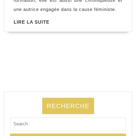
formation, elle est aussi une chroniqueuse et
Sylvie
une autrice engagée dans la cause féministe.
Tenenbaum
LIRE
LIRE LA SUITE
LA
SUITE
RECHERCHE
Search
for: