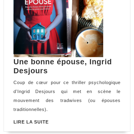
Une bonne épouse, Ingrid
Une
Desjours
bonne
Coup de cœur pour ce thriller psychologique
épouse,
d'Ingrid Desjours qui met en scène le
Ingrid
mouvement des tradwives (ou épouses
Desjours
traditionnelles).
LIRE
LIRE LA SUITE
LA