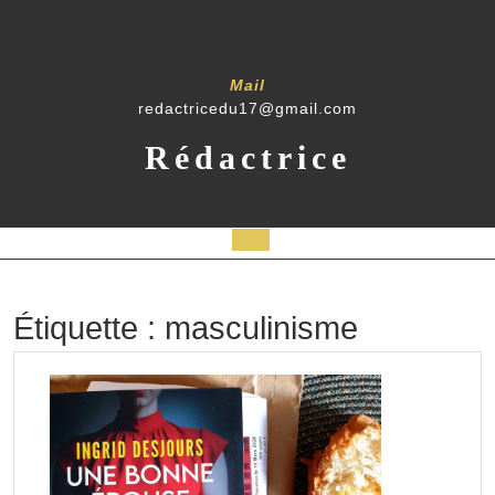
Skip
to
content
Mail
redactricedu17@gmail.com
Rédactrice
Open
Button
Étiquette :
masculinisme