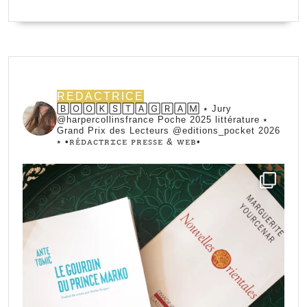
REDACTRICE
🄱🄾🄾🄺🅂🅃🄰🄶🅁🄰🄼 ⭑ Jury
@harpercollinsfrance Poche 2025 littérature ⭑
Grand Prix des Lecteurs @editions_pocket 2026
⭑
•ꭱꭼ́ꭰꭺꮯꭲꭱꮖꮯꭼ ꮲꭱꭼꮪꮪꭼ & ꮃꭼᏼ•